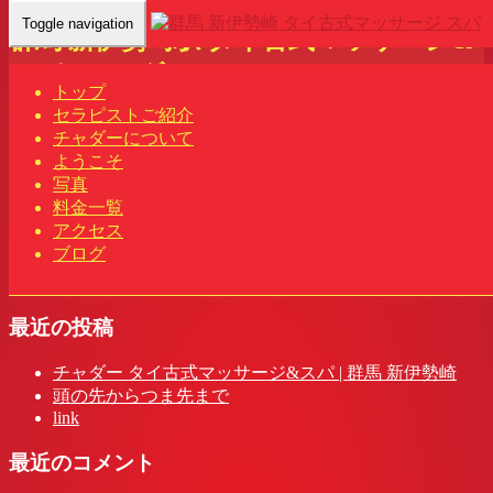
Toggle navigation
群馬 新伊勢崎駅 タイ古式マッサージ&
スパ | チャダー
トップ
セラピストご紹介
Home
-
-
群馬 …
チャダーについて
ようこそ
写真
料金一覧
群馬 新伊勢崎駅 タイ古式マッサージ&スパ | チャダー
アクセス
ブログ
最近の投稿
チャダー タイ古式マッサージ&スパ | 群馬 新伊勢崎
頭の先からつま先まで
link
最近のコメント