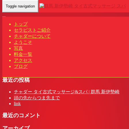
Toggle navigation
Home
-
アイコ…
トップ
セラピストご紹介
チャダーについて
ようこそ
アイコ(Aiko)群馬 新伊勢崎駅 タイ古式マッサージ&スパ | チ
写真
ャダー
料金一覧
アクセス
ブログ
最近の投稿
チャダー タイ古式マッサージ&スパ | 群馬 新伊勢崎
頭の先からつま先まで
link
最近のコメント
アーカイブ