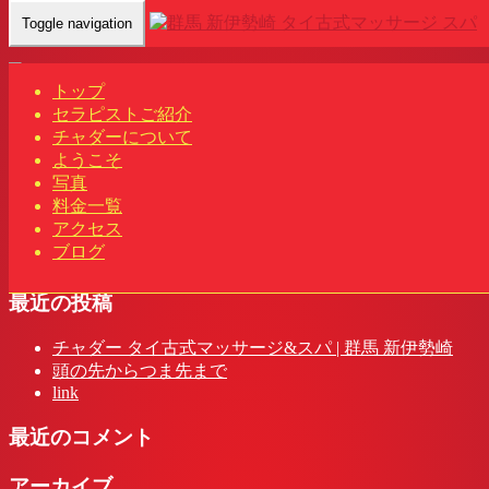
Toggle navigation
Home
-
アミ(…
トップ
セラピストご紹介
チャダーについて
ようこそ
アミ(Ami)群馬 新伊勢崎駅 タイ古式マッサージ&スパ | チャ
写真
ダー
料金一覧
アクセス
ブログ
最近の投稿
チャダー タイ古式マッサージ&スパ | 群馬 新伊勢崎
頭の先からつま先まで
link
最近のコメント
アーカイブ