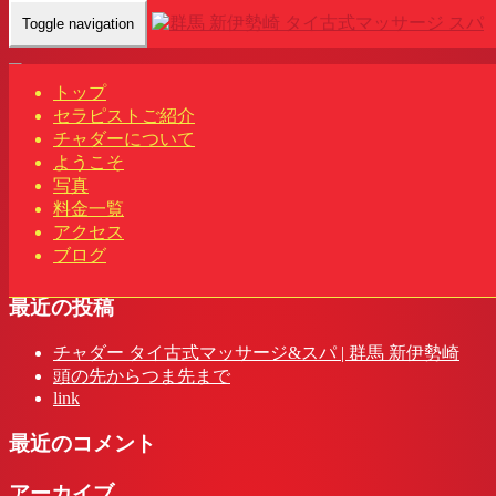
Toggle navigation
Home
-
タタ(…
トップ
セラピストご紹介
チャダーについて
ようこそ
タタ(Tata)群馬 新伊勢崎駅 タイ古式マッサージ&スパ | チャ
写真
ダー
料金一覧
アクセス
ブログ
最近の投稿
チャダー タイ古式マッサージ&スパ | 群馬 新伊勢崎
頭の先からつま先まで
link
最近のコメント
アーカイブ