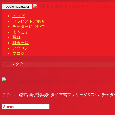
Toggle navigation
トップ
セラピストご紹介
チャダーについて
ようこそ
写真
料金一覧
アクセス
ブログ
Home
-
タタ(…
タタ(Tata)群馬 新伊勢崎駅 タイ古式マッサージ&スパ | チャダ