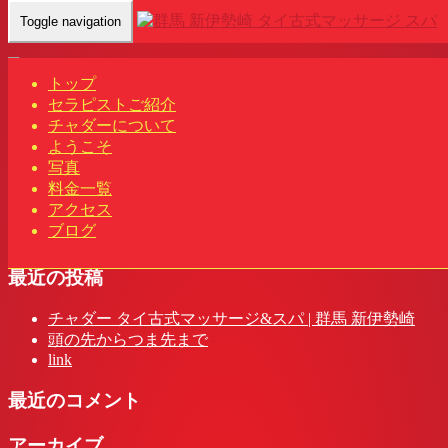
Toggle navigation
Home
-
ナナ(…
トップ
セラピストご紹介
チャダーについて
ようこそ
ナナ(Nana)群馬 新伊勢崎駅 タイ古式マッサージ&スパ | チャ
写真
ダー
料金一覧
アクセス
ブログ
最近の投稿
チャダー タイ古式マッサージ&スパ | 群馬 新伊勢崎
頭の先からつま先まで
link
最近のコメント
アーカイブ