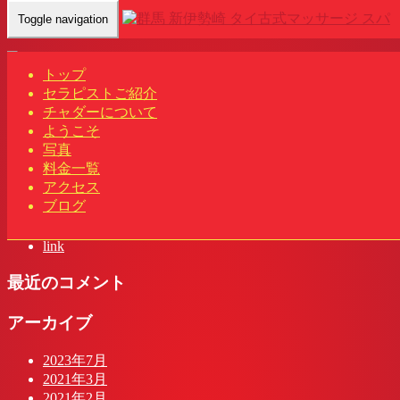
Toggle navigation
Home
-
ベヘ…
トップ
セラピストご紹介
チャダーについて
ようこそ
写真
料金一覧
最近の投稿
アクセス
ブログ
チャダー タイ古式マッサージ&スパ | 群馬 新伊勢崎
頭の先からつま先まで
link
最近のコメント
アーカイブ
2023年7月
2021年3月
2021年2月