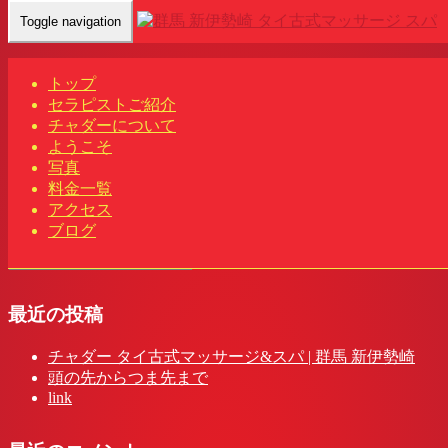
Toggle navigation
Home
-
ミンニ…
トップ
セラピストご紹介
チャダーについて
ようこそ
写真
ミンニー(Miny)群馬 新伊勢崎駅 タイ古式マッサージ&スパ |
料金一覧
アクセス
チャダー
ブログ
最近の投稿
チャダー タイ古式マッサージ&スパ | 群馬 新伊勢崎
頭の先からつま先まで
link