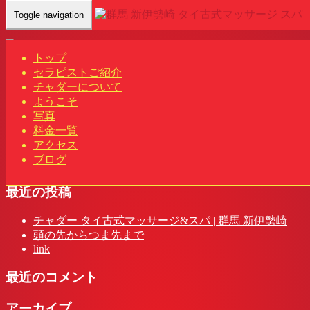
Toggle navigation
Home
-
リサ(…
トップ
セラピストご紹介
チャダーについて
ようこそ
リサ(Lisa)群馬 新伊勢崎駅 タイ古式マッサージ&スパ | チャ
写真
ダー
料金一覧
アクセス
ブログ
最近の投稿
チャダー タイ古式マッサージ&スパ | 群馬 新伊勢崎
頭の先からつま先まで
link
最近のコメント
アーカイブ