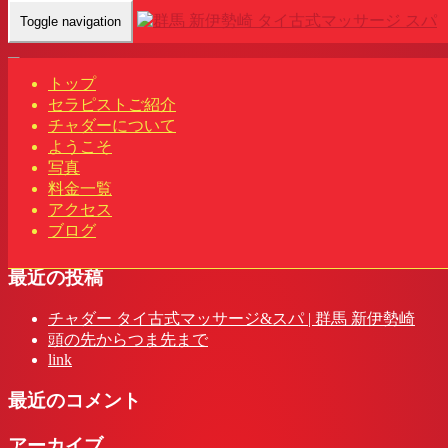
Toggle navigation
Home
-
リサ(…
トップ
セラピストご紹介
チャダーについて
ようこそ
リサ(Lisa)群馬 新伊勢崎駅 タイ古式マッサージ&スパ | チャ
写真
ダー
料金一覧
アクセス
ブログ
最近の投稿
チャダー タイ古式マッサージ&スパ | 群馬 新伊勢崎
頭の先からつま先まで
link
最近のコメント
アーカイブ