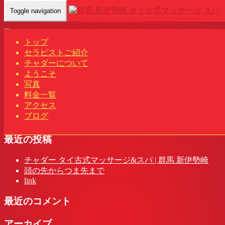
Toggle navigation
Home
-
リリ(…
トップ
セラピストご紹介
チャダーについて
ようこそ
リリ(Lili)群馬 新伊勢崎駅 タイ古式マッサージ&スパ | チャダ
写真
ー
料金一覧
アクセス
ブログ
最近の投稿
チャダー タイ古式マッサージ&スパ | 群馬 新伊勢崎
頭の先からつま先まで
link
最近のコメント
アーカイブ