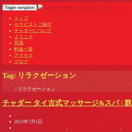
Toggle navigation
トップ
セラピストご紹介
チャダーについて
ようこそ
写真
料金一覧
アクセス
ブログ
Tag: リラクゼーション
Home
- リラクゼーション
チャダー タイ古式マッサージ&スパ | 群
chada
2023年7月1日
アロマオイルマッサージ
,
リラックスセットコース
,
リラ