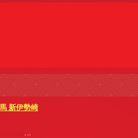
馬 新伊勢崎
ックス効果
, ...