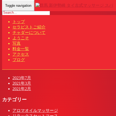
Toggle navigation
Home
-
Tre…
トップ
最近の投稿
セラピストご紹介
チャダーについて
チャダー タイ古式マッサージ&スパ | 群馬 新伊勢崎
ようこそ
頭の先からつま先まで
写真
link
料金一覧
アクセス
最近のコメント
ブログ
アーカイブ
2023年7月
2021年3月
2021年2月
カテゴリー
アロマオイルマッサージ
リラックスセットコース