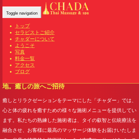
チャダー タイ古式マッサージ&スパ |
Toggle navigation
群馬 新伊勢崎
トップ
セラピストご紹介
chada
チャダーについて
2023年7月1日
ようこそ
アロマオイルマッサージ
,
リラックスセットコース
,
リ
写真
ラックス効果
, ...
料金一覧
アクセス
Home
-
アロマオイルマッサージ
-
チャダ…
ブログ
タイの古式マッサージ＆スパが導く至福の境
地。癒しの旅へご招待
癒しとリラクゼーションをテーマにした「チャダー」では、
心と体の疲れを癒すための様々な施術メニューを提供してい
ます。私たちの熟練した施術者は、タイの叡智と伝統療法を
融合させ、お客様に最高のマッサージ体験をお届けいたしま